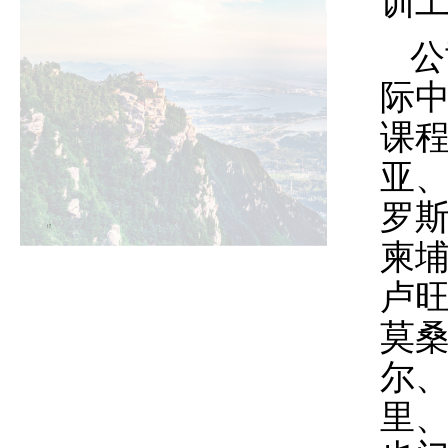
训
公
际
课
亚
罗
柬
卢
莫
尔
里