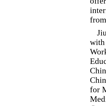
offe
inte
from
Ji
with
Work
Educ
Chin
Chin
for 
Medi