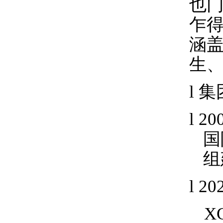
也
乍
涵
生
l
集
l
20
国
组
l
20
X