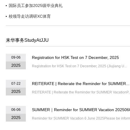
国际员工参加2025级毕业典礼
校领导走访调研XC体育
来华事务StudyAtJJU
Registration for HSK Test on 7 December, 2025
09-06
2025
Registration for HSK Test on 7 December, 2025 (Jiujiang U...
REITERATE | Reiterate the Reminder for SUMMER...
07-22
2025
​REITERATE | Reiterate the Reminder for SUMMER VacationP..
SUMMER｜Reminder for SUMMER Vacation 202506
06-06
2025
Reminder for SUMMER Vacation 6 June 2025Please be inform