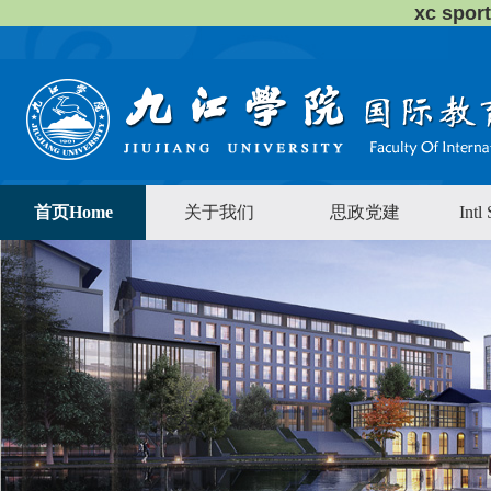
xc sp
首页Home
关于我们
思政党建
Intl