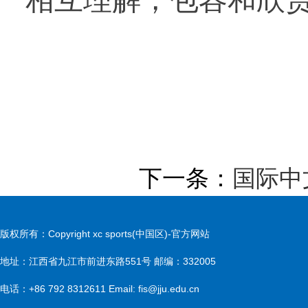
相互理解，包容和欣
下一条：
国际中
版权所有：Copyright xc sports(中国区)-官方网站
地址：江西省九江市前进东路551号 邮编：332005
电话：+86 792 8312611 Email: fis@jju.edu.cn