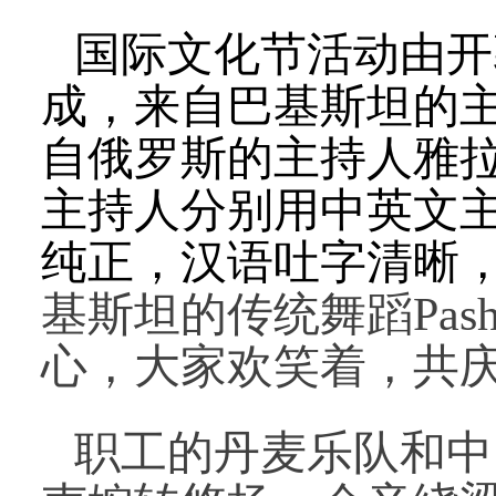
国际文化节活动由开
成，来自巴基斯坦的
自俄罗斯的主持人雅拉，
主持人分别用中英文
纯正，汉语吐字清晰
基斯坦的传统舞蹈
Pash
心，大家欢笑着，共
职工的丹麦乐队和中