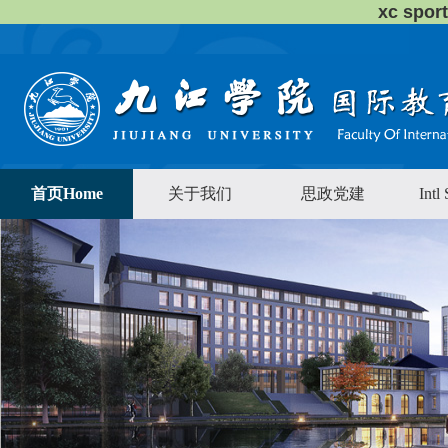
xc sp
首页Home
关于我们
思政党建
Intl