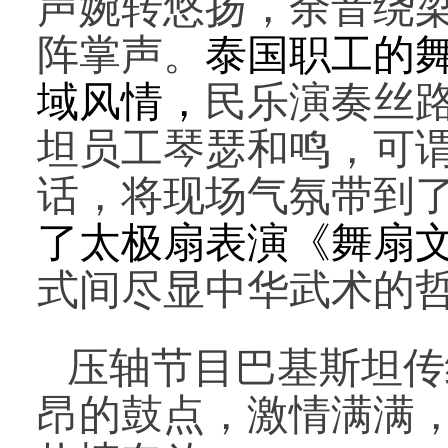
声婉转悠扬，余音绕
阵掌声。
泰国职工的
域风情，
民乐演奏丝
坦员工
琴瑟和鸣，可
话，将现场气氛带到
了太极扇表演《舞扇
式间尽显中华武术的
压轴节目巴基斯坦传
昂的鼓点，激情满满